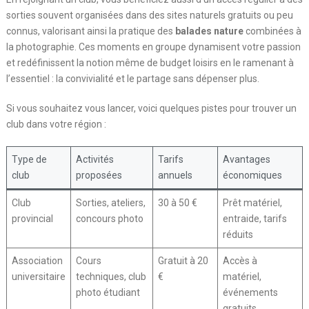
sorties souvent organisées dans des sites naturels gratuits ou peu
connus, valorisant ainsi la pratique des
balades nature
combinées à
la photographie. Ces moments en groupe dynamisent votre passion
et redéfinissent la notion même de budget loisirs en le ramenant à
l’essentiel : la convivialité et le partage sans dépenser plus.
Si vous souhaitez vous lancer, voici quelques pistes pour trouver un
club dans votre région :
Type de
Activités
Tarifs
Avantages
club
proposées
annuels
économiques
Club
Sorties, ateliers,
30 à 50 €
Prêt matériel,
provincial
concours photo
entraide, tarifs
réduits
Association
Cours
Gratuit à 20
Accès à
universitaire
techniques, club
€
matériel,
photo étudiant
événements
gratuits