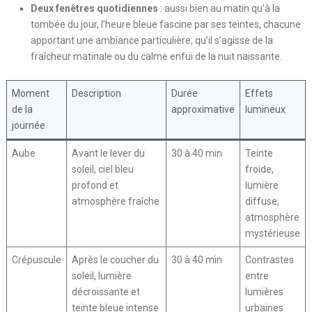
Deux fenêtres quotidiennes
: aussi bien au matin qu’à la
tombée du jour, l’heure bleue fascine par ses teintes, chacune
apportant une ambiance particulière, qu’il s’agisse de la
fraîcheur matinale ou du calme enfui de la nuit naissante.
Moment
Description
Durée
Effets
de la
approximative
lumineux
journée
Aube
Avant le lever du
30 à 40 min
Teinte
soleil, ciel bleu
froide,
profond et
lumière
atmosphère fraîche
diffuse,
atmosphère
mystérieuse
Crépuscule
Après le coucher du
30 à 40 min
Contrastes
soleil, lumière
entre
décroissante et
lumières
teinte bleue intense
urbaines