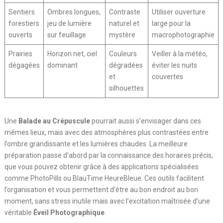
Sentiers
Ombres longues,
Contraste
Utiliser ouverture
forestiers
jeu de lumière
naturel et
large pour la
ouverts
sur feuillage
mystère
macrophotographie
Prairies
Horizon net, ciel
Couleurs
Veiller à la météo,
dégagées
dominant
dégradées
éviter les nuits
et
couvertes
silhouettes
Une
Balade au Crépuscule
pourrait aussi s’envisager dans ces
mêmes lieux, mais avec des atmosphères plus contrastées entre
l’ombre grandissante et les lumières chaudes. La meilleure
préparation passe d’abord par la connaissance des horaires précis,
que vous pouvez obtenir grâce à des applications spécialisées
comme PhotoPills ou BlauTime HeureBleue. Ces outils facilitent
l’organisation et vous permettent d’être au bon endroit au bon
moment, sans stress inutile mais avec l’excitation maîtrisée d’une
véritable
Éveil Photographique
.