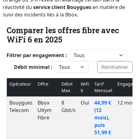
réactivité du
service client Bouygues
en matière de
suivi des incidents liés à la Bbox.
Comparer les offres fibre avec
WiFi 6 en 2025
Filtrer par engagement :
Débit minimal :
Réinitialiser
Opérateur
Offre
Débit
WiFi
Tarif
Engageme
Max
6
Mensuel
Bouygues
Bbox
8
Oui
44,99 €
12 mois
Telecom
Ultym
Gbit/s
(12
Fibre
mois),
puis
51,99 €