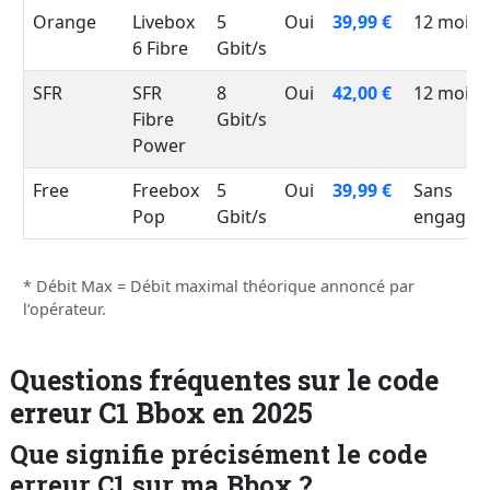
Orange
Livebox
5
Oui
39,99 €
12 mois
6 Fibre
Gbit/s
SFR
SFR
8
Oui
42,00 €
12 mois
Fibre
Gbit/s
Power
Free
Freebox
5
Oui
39,99 €
Sans
Pop
Gbit/s
engagem
* Débit Max = Débit maximal théorique annoncé par
l’opérateur.
Questions fréquentes sur le code
erreur C1 Bbox en 2025
Que signifie précisément le code
erreur C1 sur ma Bbox ?