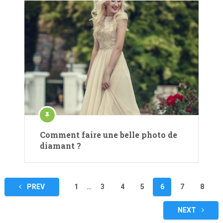
Comment faire une belle photo de
diamant ?
Pagination
PREV
1
…
3
4
5
6
7
8
des
NEXT
publications