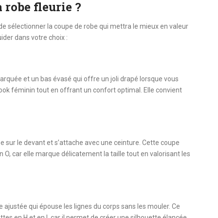
 robe fleurie ?
t de sélectionner la coupe de robe qui mettra le mieux en valeur
ider dans votre choix :
arquée et un bas évasé qui offre un joli drapé lorsque vous
ook féminin tout en offrant un confort optimal. Elle convient
se sur le devant et s’attache avec une ceinture. Cette coupe
 O, car elle marque délicatement la taille tout en valorisant les
ajustée qui épouse les lignes du corps sans les mouler. Ce
tes en H et en I, car il permet de créer une silhouette élancée