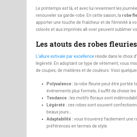
Le printemps est là, et avec lui reviennent les journé
renouveler sa garde-robe. En cette saison, la
robe fl
apporter une touche de fraîcheur et de féminité à 
colorés et aux imprimés all-over peuvent sublimer vos
Les atouts des robes fleuries 
L’allure estivale par excellence
réside dans le choix 
légèreté. En adoptant ce type de vêtement, vous mis
de coupes, de matières et de couleurs. Voici quelques
Polyvalence :
la robe fleurie peut être portée
événements plus formels, il suffit de choisir le
Tendance :
les motifs floraux sont indémodables
Légèreté :
ces robes sont souvent confectionné
beaux jours ;
Adaptabilité :
vous trouverez facilement une ro
préférences en termes de style.