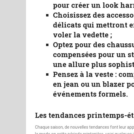
pour créer un look ha
Choisissez des accessoi
délicats qui mettront 
voler la vedette ;
Optez pour des chaussu
compensées pour un st
une allure plus sophist
Pensez à la veste :
comp
en jean ou un blazer po
événements formels.
Les tendances printemps-été
Chaque saison, de nouvelles tendances font leur appar
la mode en cette période printanière, voici quelques i