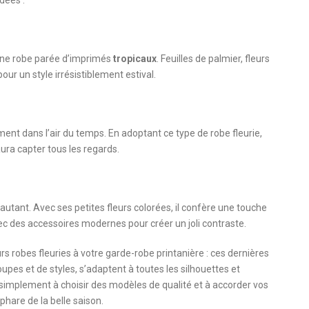
une robe parée d’imprimés
tropicaux
. Feuilles de palmier, fleurs
ur un style irrésistiblement estival.
ment dans l’air du temps. En adoptant ce type de robe fleurie,
ra capter tous les regards.
autant. Avec ses petites fleurs colorées, il confère une touche
vec des accessoires modernes pour créer un joli contraste.
rs robes fleuries à votre garde-robe printanière : ces dernières
upes et de styles, s’adaptent à toutes les silhouettes et
z simplement à choisir des modèles de qualité et à accorder vos
hare de la belle saison.