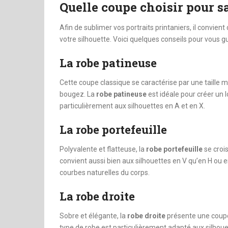
Quelle coupe choisir pour sa
Afin de sublimer vos portraits printaniers, il convien
votre silhouette. Voici quelques conseils pour vous gu
La robe patineuse
Cette coupe classique se caractérise par une taille m
bougez. La
robe patineuse
est idéale pour créer un l
particulièrement aux silhouettes en A et en X.
La robe portefeuille
Polyvalente et flatteuse, la
robe portefeuille
se croi
convient aussi bien aux silhouettes en V qu’en H ou en
courbes naturelles du corps.
La robe droite
Sobre et élégante, la
robe droite
présente une coupe 
type de robe est particulièrement adapté aux silhouet